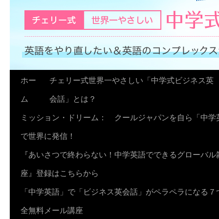
コ
ホー
チェリー式世界一やさしい「中学式ビジネス英
ン
ム
会話」とは？
テ
ミッション・ドリーム： クールジャパンを自ら「中学
ン
で世界に発信！
ツ
『あいさつで終わらない！中学英語でできるグローバル
へ
座』登録はこちらから
ス
「中学英語」で「ビジネス英会話」がペラペラになる７
キ
全無料メール講座