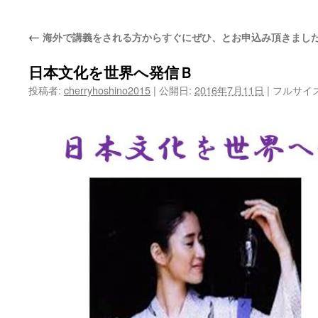
ッ
←
海外で講義をされる方からすぐにぜひ、とお申込み頂きまし
プ
日本文化を世界へ発信Ｂ
投稿者:
cherryhoshino2015
|
公開日:
2016年7月11日
|
フルサイ