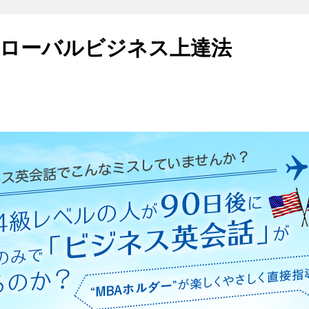
ローバルビジネス上達法