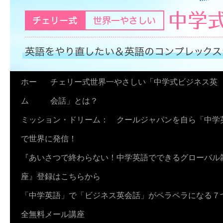
コ
ホー
チェリー式世界一やさしい「中学式ビジネス英
ン
ム
会話」とは？
テ
ミッション・ドリーム： クールジャパンを自ら「中学
ン
で世界に発信！
ツ
『あいさつで終わらない！中学英語でできるグローバル
へ
座』登録はこちらから
ス
「中学英語」で「ビジネス英会話」がペラペラになる７
キ
全無料メール講座