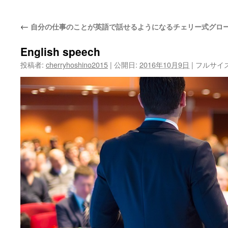
ッ
←
自分の仕事のことが英語で話せるようになるチェリー式グロ
プ
English speech
投稿者:
cherryhoshino2015
|
公開日:
2016年10月9日
|
フルサイ