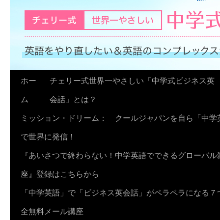
コ
ホー
チェリー式世界一やさしい「中学式ビジネス英
ン
ム
会話」とは？
テ
ミッション・ドリーム： クールジャパンを自ら「中学
ン
で世界に発信！
ツ
『あいさつで終わらない！中学英語でできるグローバル
へ
座』登録はこちらから
ス
「中学英語」で「ビジネス英会話」がペラペラになる７
キ
全無料メール講座