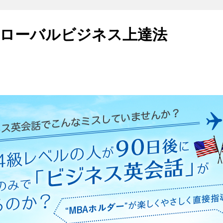
ローバルビジネス上達法