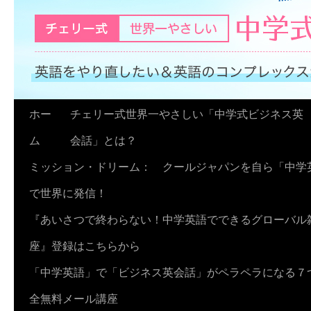
コ
ホー
チェリー式世界一やさしい「中学式ビジネス英
ン
ム
会話」とは？
テ
ミッション・ドリーム： クールジャパンを自ら「中学
ン
で世界に発信！
ツ
『あいさつで終わらない！中学英語でできるグローバル
へ
座』登録はこちらから
ス
「中学英語」で「ビジネス英会話」がペラペラになる７
キ
全無料メール講座