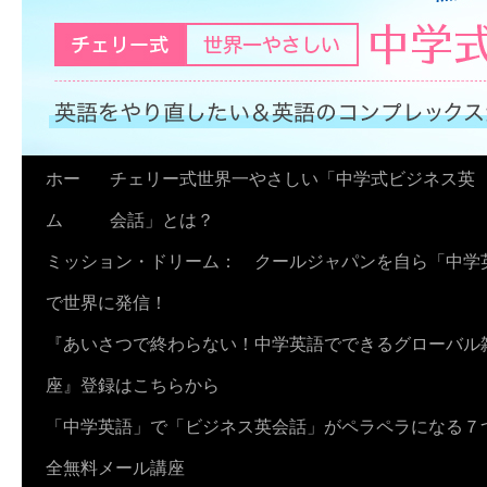
コ
ホー
チェリー式世界一やさしい「中学式ビジネス英
ン
ム
会話」とは？
テ
ミッション・ドリーム： クールジャパンを自ら「中学
ン
で世界に発信！
ツ
『あいさつで終わらない！中学英語でできるグローバル
へ
座』登録はこちらから
ス
「中学英語」で「ビジネス英会話」がペラペラになる７
キ
全無料メール講座