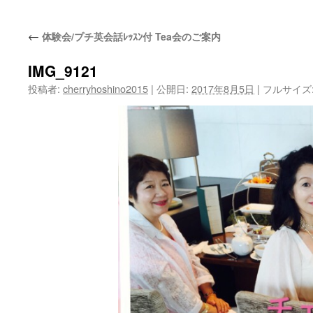
ッ
←
体験会/プチ英会話ﾚｯｽﾝ付 Tea会のご案内
プ
IMG_9121
投稿者:
cherryhoshino2015
|
公開日:
2017年8月5日
|
フルサイズ