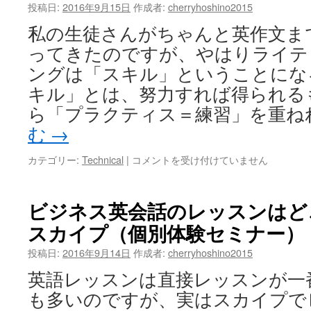
英
投稿日:
2016年9月15日
作成者:
cherryhoshino2015
語」
私の生徒さんがちゃんと英作文ま
は
復
ってきたのですが、やはりライテ
習
ングは「スキル」ということにな
す
れ
キル」とは、努力すれば得られる
ば
ら「プラクティス＝練習」を重ね
話
む
→
せ
る
よ
ビ
カテゴリー:
Technical
|
コメントを受け付けていません
う
ジ
に
ネ
な
ス
ビジネス英会話のレッスンはど
り
英
スカイプ（個別体験セミナー）
ま
会
す！
話
投稿日:
2016年9月14日
作成者:
cherryhoshino2015
は
は
『ス
英語レッスンは直接レッスンが一
キ
も多いのですが、実はスカイプで
ル』