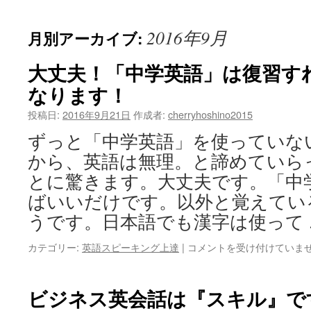
ッ
2016年9月
月別アーカイブ:
プ
大丈夫！「中学英語」は復習す
なります！
投稿日:
2016年9月21日
作成者:
cherryhoshino2015
ずっと「中学英語」を使っていな
から、英語は無理。と諦めていら
とに驚きます。大丈夫です。「中
ばいいだけです。以外と覚えてい
うです。日本語でも漢字は使って
大
カテゴリー:
英語スピーキング上達
|
コメントを受け付けていま
丈
夫！
「中
ビジネス英会話は『スキル』で
学