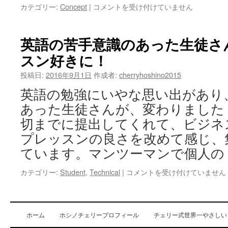
東
カテゴリー:
Concept
|
コメントを受け付けていません
き
京
る
オ
地
リ
英語の苦手意識のあった生徒さ
方
ン
ス
スン好きに！
ピ
カ
ッ
イ
投稿日:
2016年9月1日
作成者:
cherryhoshino2015
ク
プ
向
（個
英語の勉強にいやな思い出があり
け
別
あった生徒さんが、変わりました
「お
体
も
切までに提出してくれて、ビジネ
験
て
セ
プレッスンの良さを改めて感じ、
な
ミ
し
ています。マンツーマンで個人の
ナ
の
ー）
心」
英
カテゴリー:
Student
,
Technical
|
コメントを受け付けていません
は
を
語
持
の
つ
苦
接
手
ホーム
ホシノチェリープロフィール
チェリー式世界一やさしい
客
意