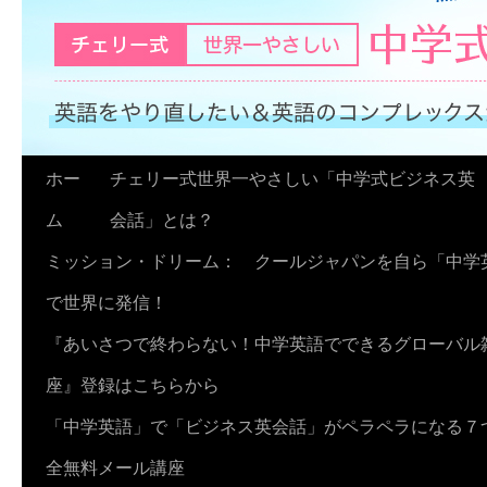
コ
ホー
チェリー式世界一やさしい「中学式ビジネス英
ン
ム
会話」とは？
テ
ミッション・ドリーム： クールジャパンを自ら「中学
ン
で世界に発信！
ツ
『あいさつで終わらない！中学英語でできるグローバル
へ
座』登録はこちらから
ス
「中学英語」で「ビジネス英会話」がペラペラになる７
キ
全無料メール講座