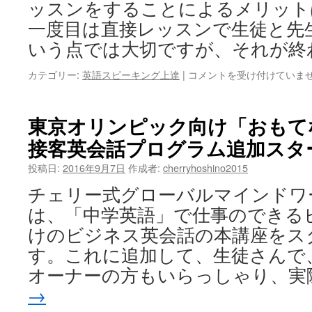
で
ッスンをすることによるメリット
す。
一度目は直接レッスンで生徒と先
だ
っ
いう点では大切ですが、それが終
た
ら。。
ビ
カテゴリー:
英語スピーキング上達
|
コメントを受け付けていま
は
ジ
ネ
ス
東京オリンピック向け「おもて
英
接客英会話プログラム追加スタ
会
話
投稿日:
2016年9月7日
作成者:
cherryhoshino2015
の
レ
チェリー式グローバルマインドワ
ッ
は、「中学英語」で仕事のできる
ス
ン
けのビジネス英会話の本講座をス
は
す。これに追加して、生徒さんで
ど
こ
オーナーの方もいらっしゃり、実
で
→
も
で