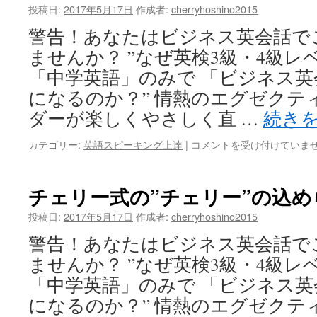
投稿日:
2017年5月17日
作成者:
cherryhoshino2015
す
れ
警告！あなたはビジネス英会話で
ば
ませんか？ ”なぜ英検3級・4級レ
あ
な
「中学英語」のみで 「ビジネス
た
になるのか？” 情熱のエグゼクテ
の
望
ダーが楽しくやさしく直 …
続き
む
「仕
チ
カテゴリー:
英語スピーキング上達
|
コメントを受け付けていま
事
ェ
の
リ
夢」
ー
チェリー式の”チェリー”の込め
も
式
叶
は
投稿日:
2017年5月17日
作成者:
cherryhoshino2015
え
生
警告！あなたはビジネス英会話で
ら
徒
れ
さ
ませんか？ ”なぜ英検3級・4級レ
ま
ん
「中学英語」のみで 「ビジネス
す！
の
は
職
になるのか？” 情熱のエグゼクテ
業