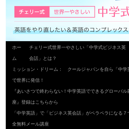
コ
ホー
チェリー式世界一やさしい「中学式ビジネス英
ン
ム
会話」とは？
テ
ミッション・ドリーム： クールジャパンを自ら「中学
ン
で世界に発信！
ツ
『あいさつで終わらない！中学英語でできるグローバル
へ
座』登録はこちらから
ス
「中学英語」で「ビジネス英会話」がペラペラになる７
キ
全無料メール講座