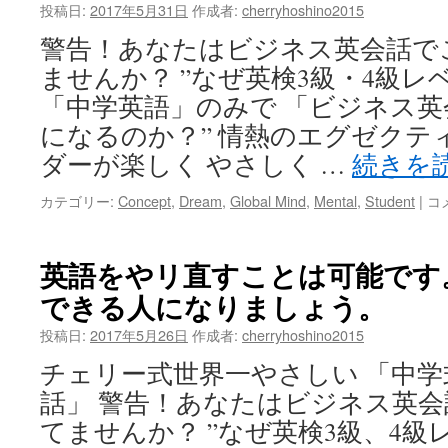
で
投稿日:
2017年5月31日
作成者:
cherryhoshino2015
活
警告！あなたはビジネス英会話で
躍
す
ませんか？ ”なぜ英検3級・4級レ
る
「中学英語」のみで 「ビジネス
中
国
になるのか？” 情熱のエグゼクテ
人
ダーが楽しく やさしく …
続きを
の
上
生
カテゴリー:
Concept
,
Dream
,
Global Mind
,
Mental
,
Student
|
コ
司
徒
を
さ
持
ん
英語をやリ直すことは可能です
っ
達
た
できる人になりましょう。
の
こ
嬉
と
投稿日:
2017年5月26日
作成者:
cherryhoshino2015
し
あ
い
チェリー式世界一やさしい 「中
り
成
ま
話」 警告！あなたはビジネス英
果
す
の
てませんか？ ”なぜ英検3級、4級
か？
声
は