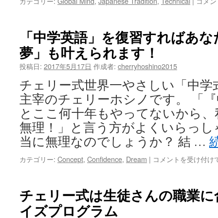
日
カテゴリー:
Global Mind
,
Japanese Tradition
,
Technical
|
コメン
ざ
本
る
は
に
「察
「中学英語」を復習すればあな
な
す
り
夢」も叶えられます！
る
ま
文
す！
投稿日:
2017年5月17日
作成者:
cherryhoshino2015
化」
は
英
チェリー式世界一やさしい「中学
語
主宰のチェリーホシノです。 「
で
は
とここ何十年もやってないから、
何
無理！」と言う方がよくいらっし
と
言
当に無理なのでしょうか？ 結 …
う？
は
「中
カテゴリー:
Concept
,
Confidence
,
Dream
|
コメントを受け付け
学
英
語」
チェリー式は生徒さんの職業に
を
イズプログラム
復
習