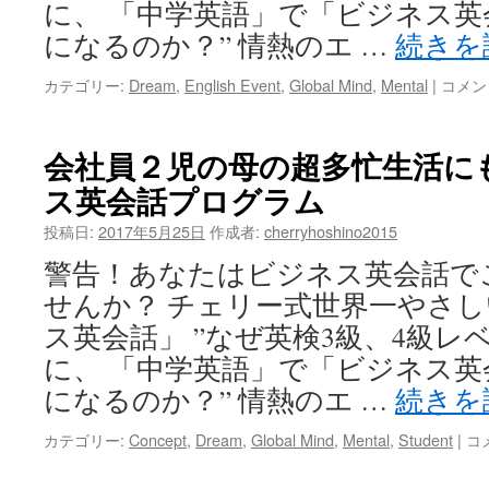
に、 「中学英語」で「ビジネス
は
になるのか？” 情熱のエ …
続きを
英
カテゴリー:
Dream
,
English Event
,
Global Mind
,
Mental
|
コメン
語
を
や
会社員２児の母の超多忙生活に
リ
ス英会話プログラム
直
す
投稿日:
2017年5月25日
作成者:
cherryhoshino2015
こ
と
警告！あなたはビジネス英会話で
は
せんか？ チェリー式世界一やさし
可
能
ス英会話」 ”なぜ英検3級、4級レ
で
に、 「中学英語」で「ビジネス
す。
仕
になるのか？” 情熱のエ …
続きを
事
が
会
カテゴリー:
Concept
,
Dream
,
Global Mind
,
Mental
,
Student
|
コ
英
社
語
員