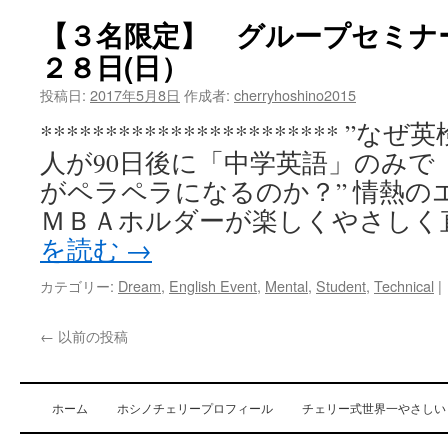
が
【３名限定】 グループセミナ
正
２８日(日）
し
く
投稿日:
2017年5月8日
作成者:
cherryhoshino2015
し
て
*********************** 
も
人が90日後に「中学英語」のみで
ビ
ジ
がペラペラになるのか？” 情熱の
ネ
ＭＢＡホルダーが楽しくやさしく
ス
英
を読む
→
会
話
カテゴリー:
Dream
,
English Event
,
Mental
,
Student
,
Technical
|
で
は
←
以前の投稿
失
礼
な
言
ホーム
ホシノチェリープロフィール
チェリー式世界一やさしい
い
方