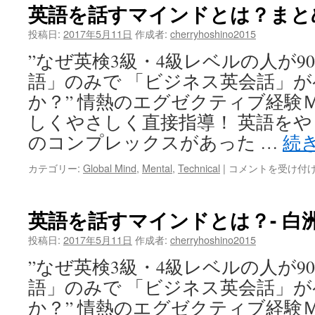
英語を話すマインドとは？まとめ 
投稿日:
2017年5月11日
作成者:
cherryhoshino2015
”なぜ英検3級・4級レベルの人が9
語」のみで 「ビジネス英会話」
か？” 情熱のエグゼクティブ経験
しくやさしく直接指導！ 英語を
のコンプレックスがあった …
続
英
カテゴリー:
Global Mind
,
Mental
,
Technical
|
コメントを受け付
語
を
話
英語を話すマインドとは？- 白洲次
す
マ
投稿日:
2017年5月11日
作成者:
cherryhoshino2015
イ
”なぜ英検3級・4級レベルの人が9
ン
ド
語」のみで 「ビジネス英会話」
と
か？” 情熱のエグゼクティブ経験
は？