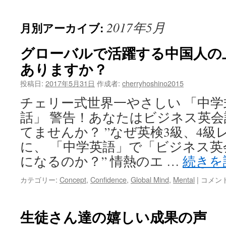
ッ
2017年5月
月別アーカイブ:
プ
グローバルで活躍する中国人の
ありますか？
投稿日:
2017年5月31日
作成者:
cherryhoshino2015
チェリー式世界一やさしい 「中
話」 警告！あなたはビジネス英
てませんか？ ”なぜ英検3級、4級
に、 「中学英語」で「ビジネス
になるのか？” 情熱のエ …
続きを
グ
カテゴリー:
Concept
,
Confidence
,
Global Mind
,
Mental
|
コメン
ロ
ー
バ
生徒さん達の嬉しい成果の声
ル