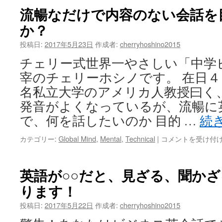
で
２
流暢なだけで内容のない会話を
も
児
で
か？
の
き
母
投稿日:
2017年5月23日
作成者:
cherryhoshino2015
る
の
人
超
チェリー式世界一やさしい「中学
に
多
な
宰のチェリーホシノです。 在日
忙
り
生
名私立大学のアメリカ人教授曰く
ま
活
発音がよくなっているが、流暢に
し
に
ょ
も
で、何を話したいのか 目的 …
続
う。
対
は
応
流
カテゴリー:
Global Mind
,
Mental
,
Technical
|
コメントを受け付
す
暢
る
な
ビ
だ
英語が○○だと、見ざる、聞か
ジ
け
ネ
ります！
で
ス
内
投稿日:
2017年5月22日
作成者:
cherryhoshino2015
英
容
会
の