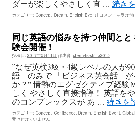
ダーが楽しくやさしく直 …
続き
に
合
チ
カテゴリー:
Concept
,
Dream
,
English Event
|
コメントを受け付
わ
ェ
せ
リ
て
ー
同じ英語の悩みを持つ仲間とと
カ
式
ス
験会開催！
の”チ
タ
ェ
マ
投稿日:
2017年5月11日
作成者:
cherryhoshino2015
リ
イ
ー”の
”なぜ英検3級・4級レベルの人が9
ズ
込
プ
語」のみで 「ビジネス英会話」
め
ロ
ら
か？” 情熱のエグゼクティブ経験
グ
れ
ラ
しく やさしく直接指導！ 英語を
た
ム
意
のコンプレックスが あ …
続きを
は
味
は
カテゴリー:
Concept
,
Confidence
,
Dream
,
English Event
,
Global
受け付けていません