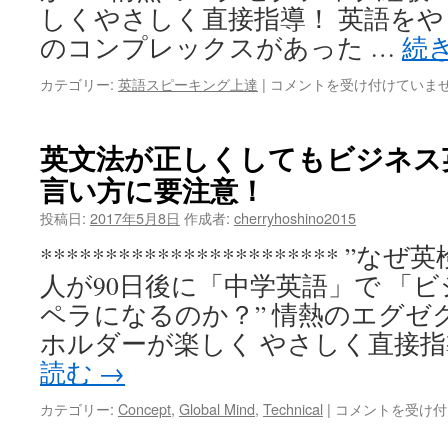
ま
しくやさしく直接指導！ 英語を
と
のコンプレックスがあった …
続
め
Part
英
カテゴリー:
英語スピーキング上達
|
コメントを受け付けていま
2
語
は
を
話
英文法が正しくしてもビジネス
す
言い方に要注意！
マ
イ
投稿日:
2017年5月8日
作成者:
cherryhoshino2015
ン
ド
*********************** 
と
人が90日後に「中学英語」で 「
は？-
白
ペラになるのか？” 情熱のエグゼ
洲
ホルダーが楽しく やさしく直接指
次
郎
読む
→
氏
Part
英
カテゴリー:
Concept
,
Global Mind
,
Technical
|
コメントを受け付
1
文
は
法