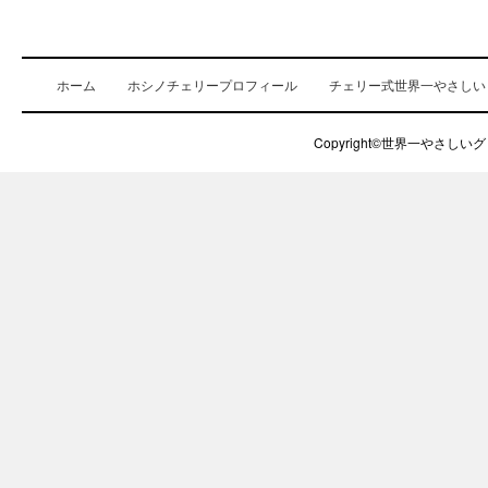
ク
テ
ィ
ブ
ホーム
ホシノチェリープロフィール
チェリー式世界一やさしい
プ
ロ
Copyright©世界一やさしいグロ
グ
ラ
ム
ス
タ
ー
ト
＆
ア
ド
バ
ン
ス
コ
ー
ス