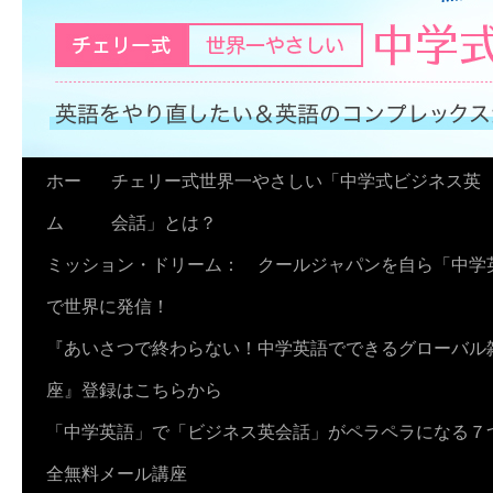
コ
ホー
チェリー式世界一やさしい「中学式ビジネス英
ン
ム
会話」とは？
テ
ミッション・ドリーム： クールジャパンを自ら「中学
ン
で世界に発信！
ツ
『あいさつで終わらない！中学英語でできるグローバル
へ
座』登録はこちらから
ス
「中学英語」で「ビジネス英会話」がペラペラになる７
キ
全無料メール講座