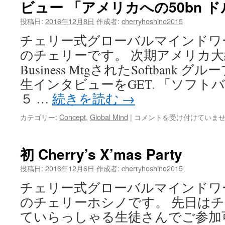
ビュー 「アメリカへの50bn 
シ
ョ
投稿日:
2016年12月8日
作成者:
cherryhoshino2015
ナ
ル
チェリー式グローバルマインドワ
プ
のチェリーです。 次期アメリカ
ロ
フ
Business MtgされたSoftbank
ェ
生インタビューをGET. 「ソフト
ッ
シ
５ …
続きを読む
→
ョ
ナ
Softbank
カテゴリー:
Concept
,
Global Mind
|
コメントを受け付けていま
ル
孫
に
正
な
義
初 Cherry’s X’mas Party
っ
社
て
長
投稿日:
2016年12月6日
作成者:
cherryhoshino2015
き
BBC
チェリー式グローバルマインドワ
た
News
生
で
のチェリーホシノです。 先日は
徒
ラ
ていらっしゃる生徒さんでご参加
さ
イ
ん