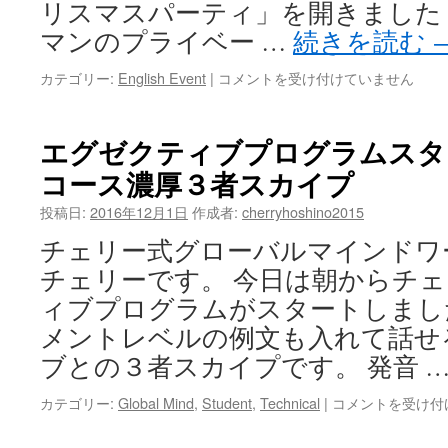
ブ
リスマスパーティ」を開きました
By
イ
マンのプライベー …
続きを読む
3
ン
者
タ
初
カテゴリー:
English Event
|
コメントを受け付けていません
ス
ビ
Cherry’s
カ
ュ
X’mas
イ
ー
Party
プ
エグゼクティブプログラムスタ
「ア
は
ア
メ
コース濃厚３者スカイプ
ド
リ
バ
カ
投稿日:
2016年12月1日
作成者:
cherryhoshino2015
ン
へ
ス
チェリー式グローバルマインドワ
の
コ
50bn
チェリーです。 今日は朝からチ
ー
ド
ス
ィブプログラムがスタートしまし
ル
は
投
メントレベルの例文も入れて話せ
資」
ブとの３者スカイプです。 発音 
は
エ
カテゴリー:
Global Mind
,
Student
,
Technical
|
コメントを受け付
グ
ゼ