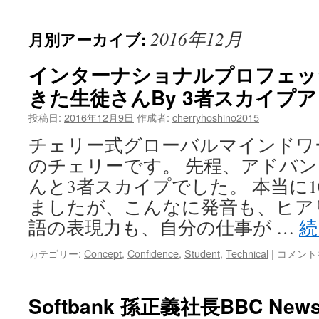
ッ
2016年12月
月別アーカイブ:
プ
インターナショナルプロフェッ
きた生徒さんBy 3者スカイプ
投稿日:
2016年12月9日
作成者:
cherryhoshino2015
チェリー式グローバルマインドワ
のチェリーです。 先程、アドバ
んと3者スカイプでした。 本当に
ましたが、こんなに発音も、ヒア
語の表現力も、自分の仕事が …
続
イ
カテゴリー:
Concept
,
Confidence
,
Student
,
Technical
|
コメント
ン
タ
ー
Softbank 孫正義社長BBC N
ナ