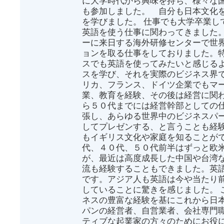
に大学時代から興味を持ち、様々な
も参加しました。 自分も日本文化
を学びました。 仕事でも大学卒業し
英語を使う仕事に関わってきました
ーに来日する海外研修センターで世
ョンを取る仕事をしておりました。
スでも英語を使ってみたいと感じる
スを学び、それを実際のビジネス界
リカ、フランス、ドイツ企業でもマ
業、教育を経験、その後は経営に関わ
ら５０代までには経営幹部としての
張し、あらゆる世界中のビジネスパ
してプレゼンする、と言うことも経
もイギリス文化や家庭を知ることがで
代、４０代、５０代前半はずっと欧
が、最近は高度成長した中国や台湾
流も経験することもできました。英
です。アジア人も英語は今や当たり
していることに驚きを感じました。 
ネスの豊富な経験を基にこれから日
パンの経営者、自営業者、会社専門
ティブな起業家の方々のためにお役