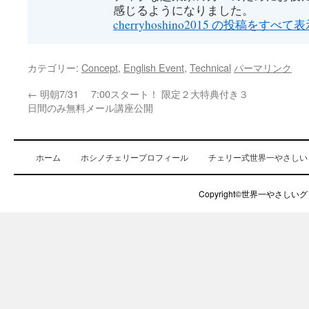
感じるようになりました。
cherryhoshino2015 の投稿をすべて
カテゴリー:
Concept
,
English Event
,
Technical
パーマリンク
←
明朝7/31 7:00スタート！ 限定２大特典付き３
日間のみ無料メール講座公開
ホーム
ホシノチェリープロフィール
チェリー式世界一やさしい
Copyright©世界一やさしいグロ