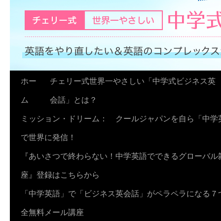
コ
ホー
チェリー式世界一やさしい「中学式ビジネス英
ン
ム
会話」とは？
テ
ミッション・ドリーム： クールジャパンを自ら「中学
ン
で世界に発信！
ツ
『あいさつで終わらない！中学英語でできるグローバル
へ
座』登録はこちらから
ス
「中学英語」で「ビジネス英会話」がペラペラになる７
キ
全無料メール講座