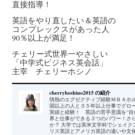
直接指導！
英語をやり直したい＆英語の
コンプレックスがあった人
90％以上が満足！
チェリー式世界一やさしい
「中学式ビジネス英会話」
主宰 チェリーホシノ
cherryhoshino2015 の紹介
情熱のエグゼクティブ経験ＭＢＡホル
国以上の人と３５年以上仕事でグロ
実績と経験！ 英語の苦手意識を“自
界と仕事ができる３つのパワー！さ
か？ 大学では英米文学科でシェイク
リス英語とアメリカ英語の違いや文