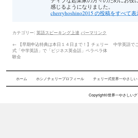
ティブな起業家の方々のためにお役
感じるようになりました。
cherryhoshino2015 の投稿をすべて
カテゴリー:
英語スピーキング上達
パーマリンク
←
【早期申込特典は本日１４日まで！】チェリー
中学英語で
式「中学英語」で「ビジネス英会話」ペラペラ体
験会
ホーム
ホシノチェリープロフィール
チェリー式世界一やさしい
Copyright©世界一やさしいグロ