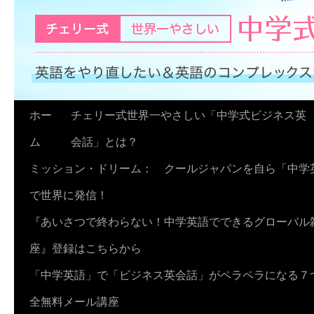
コ
ホー
チェリー式世界一やさしい「中学式ビジネス英
ン
ム
会話」とは？
テ
ミッション・ドリーム： クールジャパンを自ら「中学
ン
で世界に発信！
ツ
『あいさつで終わらない！中学英語でできるグローバル
へ
座』登録はこちらから
ス
「中学英語」で「ビジネス英会話」がペラペラになる７
キ
全無料メール講座