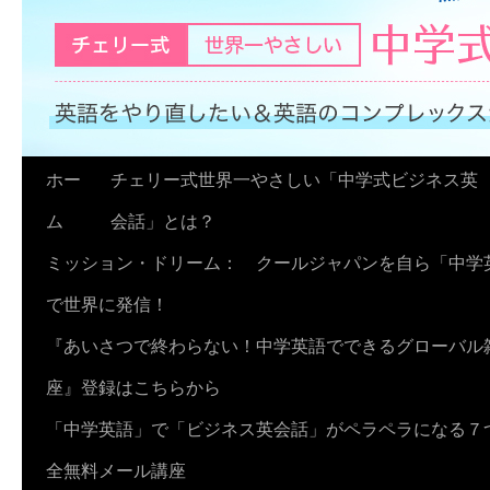
コ
ホー
チェリー式世界一やさしい「中学式ビジネス英
ン
ム
会話」とは？
テ
ミッション・ドリーム： クールジャパンを自ら「中学
ン
で世界に発信！
ツ
『あいさつで終わらない！中学英語でできるグローバル
へ
座』登録はこちらから
ス
「中学英語」で「ビジネス英会話」がペラペラになる７
キ
全無料メール講座