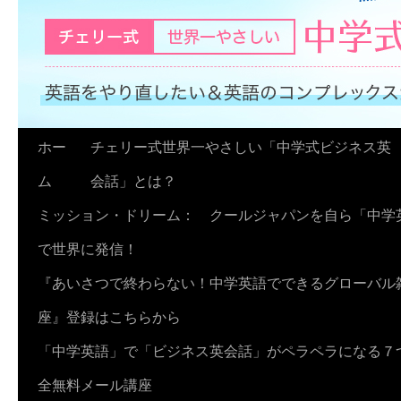
コ
ホー
チェリー式世界一やさしい「中学式ビジネス英
ン
ム
会話」とは？
テ
ミッション・ドリーム： クールジャパンを自ら「中学
ン
で世界に発信！
ツ
『あいさつで終わらない！中学英語でできるグローバル
へ
座』登録はこちらから
ス
「中学英語」で「ビジネス英会話」がペラペラになる７
キ
全無料メール講座