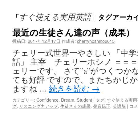
ッ
すぐ使える実用英語
「
」タグアーカ
プ
最近の生徒さん達の声（成果）
投稿日:
2017年12月17日
作成者:
cherryhoshino2015
チェリー式世界一やさしい 「中
話」 主宰 チェリーホシノ ＝＝＝
ェリーです。 さて”a”がつくつか
ても好評 ですので、またちかじか
ますね …
続きを読む
→
カテゴリー:
Confidence
,
Dream
,
Student
|
タグ:
すぐ使える実用
最
グ
,
リスニング力アップ
,
生徒さんの成果
,
発音矯正
,
英語脳
|
コメ
近
の
生
徒
さ