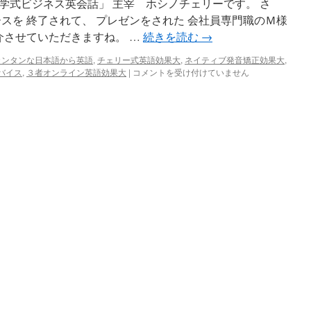
学式ビジネス英会話」 主宰 ホシノチェリーです。 さ
スを 終了されて、 プレゼンをされた 会社員専門職のＭ様
介させていただきますね。 …
続きを読む
→
カンタンな日本語から英語
,
チェリー式英語効果大
,
ネイティブ発音矯正効果大
,
ス
バイス
,
３者オンライン英語効果大
|
コメントを受け付けていません
ゴ
イ
成
長
さ
れ
た
生
徒
さ
ん
か
ら
ご
感
想
い
た
だ