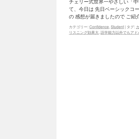
チェリー式世界一やさしい「中
ッ
て、今日は 先日ベーシックコー
の 感想が届きましたので ご紹
プ
カテゴリー:
Confidence
,
Student
|
タグ:
リスニング効果大
,
語学能力以外でもアド