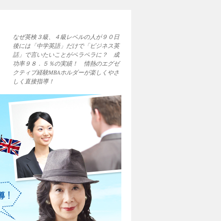
なぜ英検３級、４級レベルの人が９０日
後には「中学英語」だけで「ビジネス英
話」で言いたいことがペラペラに？ 成
功率９８．５％の実績！ 情熱のエグゼ
クティブ経験MBAホルダーが楽しくやさ
しく直接指導！