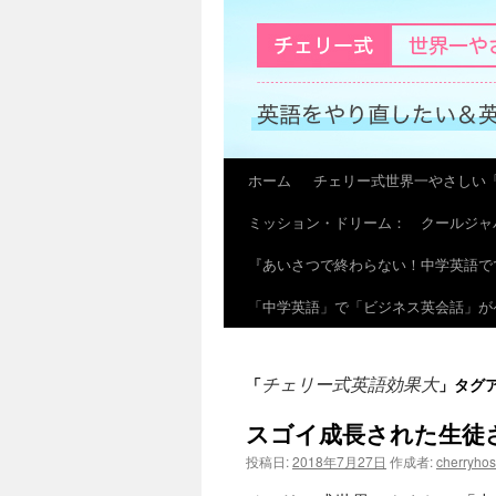
ホーム
チェリー式世界一やさしい
コ
ミッション・ドリーム： クールジャ
ン
『あいさつで終わらない！中学英語で
テ
「中学英語」で「ビジネス英会話」が
ン
ツ
チェリー式英語効果大
「
」タグ
へ
スゴイ成長された生徒
ス
投稿日:
2018年7月27日
作成者:
cherryho
キ