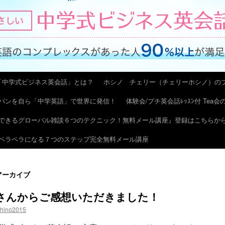
「中学式ビジネス英会話」とは？
ホシノ チェリー（チェリーホシノ）の
パンを自ら「中学英語」で世界に発信！
体験会/プチ英会話ﾚｯｽﾝ付 Tea
できるグローバル雑談６つのテクニック！無料メール講座』登録はこちらか
ペラペラになる７つのステップ完全無料メール講座
アーカイブ
さんからご感想いただきました！
shino2015