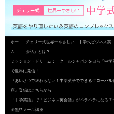
コ
ホー
チェリー式世界一やさしい「中学式ビジネス英
ン
ム
会話」とは？
テ
ミッション・ドリーム： クールジャパンを自ら「中学
ン
で世界に発信！
ツ
『あいさつで終わらない！中学英語でできるグローバル
へ
座』登録はこちらから
ス
「中学英語」で「ビジネス英会話」がペラペラになる７
キ
全無料メール講座