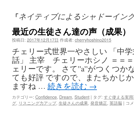
ッ
ネイティブによるシャドーイン
「
プ
最近の生徒さん達の声（成果）
投稿日:
2017年12月17日
作成者:
cherryhoshino2015
チェリー式世界一やさしい 「中
話」 主宰 チェリーホシノ ＝＝＝
ェリーです。 さて”a”がつくつか
ても好評 ですので、またちかじか
ますね …
続きを読む
→
カテゴリー:
Confidence
,
Dream
,
Student
|
タグ:
すぐ使える実用
最
グ
,
リスニング力アップ
,
生徒さんの成果
,
発音矯正
,
英語脳
|
コメ
近
の
生
徒
さ