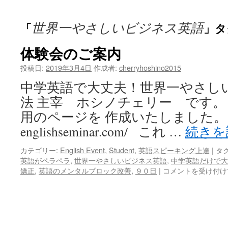
ッ
世界一やさしいビジネス英語
「
」タ
プ
体験会のご案内
投稿日:
2019年3月4日
作成者:
cherryhoshino2015
中学英語で大丈夫！世界一やさし
法 主宰 ホシノチェリー です。
用のページを 作成いたしました。 https:
englishseminar.com/ これ …
続きを
カテゴリー:
English Event
,
Student
,
英語スピーキング上達
|
タグ
英語がペラペラ
,
世界一やさしいビジネス英語
,
中学英語だけで大
体
矯正
,
英語のメンタルブロック改善
,
９０日
|
コメントを受け付け
験
会
の
ご
案