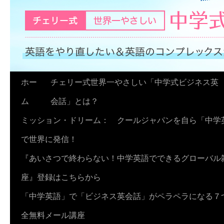
コ
ホー
チェリー式世界一やさしい「中学式ビジネス英
ン
ム
会話」とは？
テ
ミッション・ドリーム： クールジャパンを自ら「中学
ン
で世界に発信！
ツ
『あいさつで終わらない！中学英語でできるグローバル
へ
座』登録はこちらから
ス
「中学英語」で「ビジネス英会話」がペラペラになる７
キ
全無料メール講座