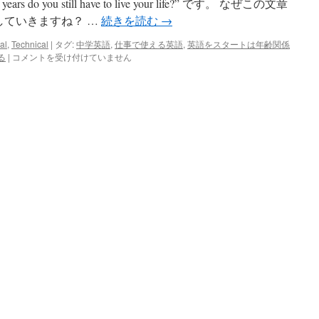
do you still have to live your life?” です。 なぜこの文章
していきますね？ …
続きを読む
→
al
,
Technical
|
タグ:
中学英語
,
仕事で使える英語
,
英語をスタートは年齢関係
How
る
|
コメントを受け付けていません
many
years
do
you
still
have
to
live
your
life?
は