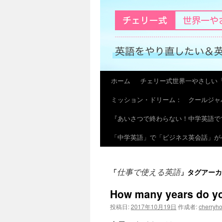
ホーム
チェリー式世界一やさしい
コ
ミッション・ドリーム： クールジャ
ン
『あいさつで終わらない！中学英語で
テ
「中学英語」で「ビジネス英会話」が
ン
ツ
仕事で使える英語
「
」タグアーカ
へ
How many years do you 
ス
投稿日:
2017年10月19日
作成者:
cherryh
キ