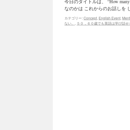
今日のタイトルは、 “How many years 
ッ
なのかは これからのお話しを 
プ
カテゴリー:
Concept
,
English Event
,
Ment
ない、
,
５０，６０歳でも英語は学び話せ