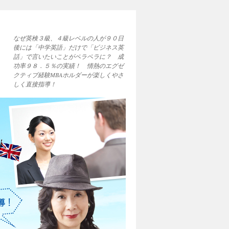
なぜ英検３級、４級レベルの人が９０日
後には「中学英語」だけで「ビジネス英
話」で言いたいことがペラペラに？ 成
功率９８．５％の実績！ 情熱のエグゼ
クティブ経験MBAホルダーが楽しくやさ
しく直接指導！