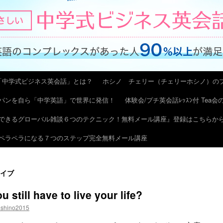
「中学式ビジネス英会話」とは？
ホシノ チェリー（チェリーホシノ）の
パンを自ら「中学英語」で世界に発信！
体験会/プチ英会話ﾚｯｽﾝ付 Tea
できるグローバル雑談６つのテクニック！無料メール講座』登録はこちらか
ペラペラになる７つのステップ完全無料メール講座
イブ
still have to live your life?
oshino2015