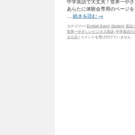
中学英語で大丈夫！世界一やさ
ッ
あらたに体験会専用のページを 作成いたしまし
…
続きを読む
→
プ
カテゴリー:
English Event
,
Student
,
英語
世界一やさしいビジネス英語
,
中学英語だ
体
９０日
|
コメントを受け付けていません
験
会
の
ご
案
内
は