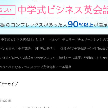
「中学式ビジネス英会話」とは？
ホシノ チェリー（チェリーホシノ）の
パンを自ら「中学英語」で世界に発信！
体験会/プチ英会話ﾚｯｽﾝ付 Tea
できるグローバル雑談６つのテクニック！無料メール講座』登録はこちらか
ペラペラになる７つのステップ完全無料メール講座
グアーカイブ
hino2015