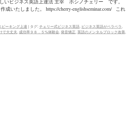
しいビジネス英語上達法 主宰 ホシノチェリー です。
た。 https://cherry-englishseminar.com/ これ
スピーキング上達
|
タグ:
チェリー式ビジネス英語
,
ビジネス英語がペラペラ
,
けで大丈夫
,
成功率９８．５%体験会
,
発音矯正
,
英語のメンタルブロック改善
,