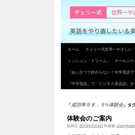
ホーム
チェリー式世界一やさしい
コ
ミッション・ドリーム： クールジャ
ン
『あいさつで終わらない！中学英語で
テ
「中学英語」で「ビジネス英会話」が
ン
ツ
成功率９８．５%体験会
「
」タ
へ
体験会のご案内
ス
投稿日:
2019年3月4日
作成者:
cherryhos
キ