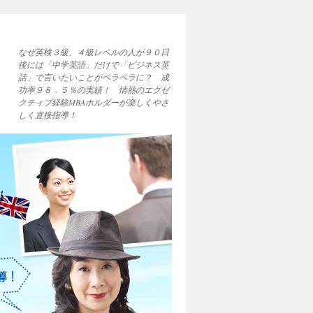
なぜ英検３級、４級レベルの人が９０日
後には「中学英語」だけで「ビジネス英
話」で言いたいことがペラペラに？ 成
功率９８．５％の実績！ 情熱のエグゼ
クティブ経験MBAホルダーが楽しくやさ
しく直接指導！