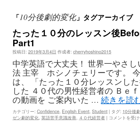
ッ
10分後劇的変化
「
」タグアーカイブ
プ
たった１０分のレッスン後Befor
Part1
投稿日:
2019年3月4日
作成者:
cherryhoshino2015
中学英語で大丈夫！ 世界一やさ
法 主宰 ホシノチェリーです。 
は、 「たった１０分レッスンした
した ４０代の男性経営者の Ｂｅ
の動画を ご案内いた …
続きを読
カテゴリー:
Confidence
,
English Event
,
Student
|
タグ:
10分後
た
ゼン劇的変化
,
英語苦手意識改善
,
４０代経営者
|
コメントを受け
っ
た
１