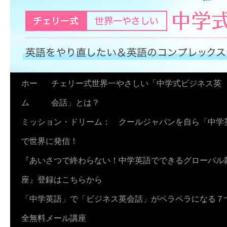
コ
ホー
チェリー式世界一やさしい「中学式ビジネス英
ン
ム
会話」とは？
テ
ミッション・ドリーム： クールジャパンを自ら「中学
ン
で世界に発信！
ツ
『あいさつで終わらない！中学英語でできるグローバル
へ
座』登録はこちらから
ス
「中学英語」で「ビジネス英会話」がペラペラになる７
キ
全無料メール講座