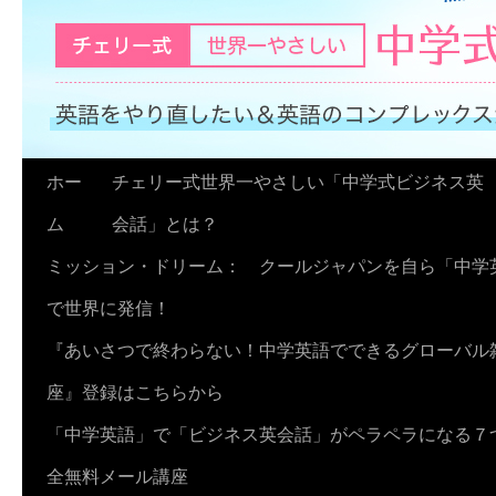
コ
ホー
チェリー式世界一やさしい「中学式ビジネス英
ン
ム
会話」とは？
テ
ミッション・ドリーム： クールジャパンを自ら「中学
ン
で世界に発信！
ツ
『あいさつで終わらない！中学英語でできるグローバル
へ
座』登録はこちらから
ス
「中学英語」で「ビジネス英会話」がペラペラになる７
キ
全無料メール講座