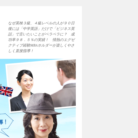
なぜ英検３級、４級レベルの人が９０日
後には「中学英語」だけで「ビジネス英
話」で言いたいことがペラペラに？ 成
功率９８．５％の実績！ 情熱のエグゼ
クティブ経験MBAホルダーが楽しくやさ
しく直接指導！