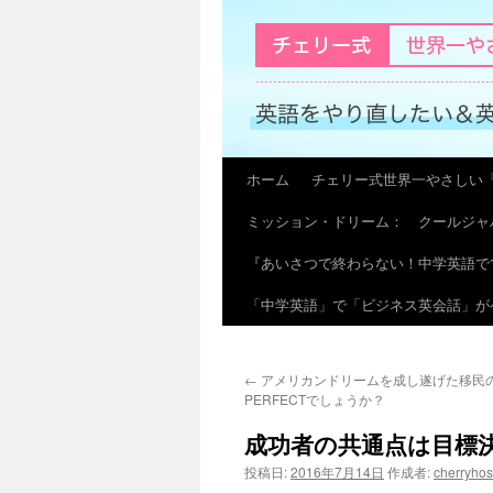
ホーム
チェリー式世界一やさしい
コ
ミッション・ドリーム： クールジャ
ン
『あいさつで終わらない！中学英語で
テ
「中学英語」で「ビジネス英会話」が
ン
ツ
←
アメリカンドリームを成し遂げた移民
へ
PERFECTでしょうか？
ス
成功者の共通点は目標
キ
投稿日:
2016年7月14日
作成者:
cherryho