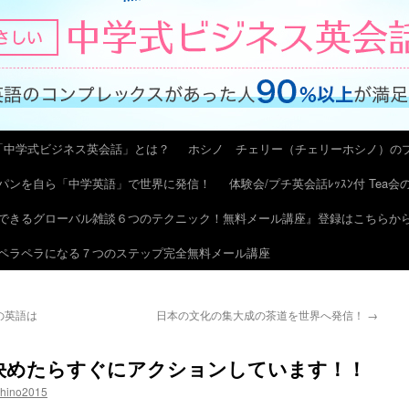
「中学式ビジネス英会話」とは？
ホシノ チェリー（チェリーホシノ）の
パンを自ら「中学英語」で世界に発信！
体験会/プチ英会話ﾚｯｽﾝ付 Tea
できるグローバル雑談６つのテクニック！無料メール講座』登録はこちらか
ペラペラになる７つのステップ完全無料メール講座
の英語は
日本の文化の集大成の茶道を世界へ発信！
→
決めたらすぐにアクションしています！！
shino2015