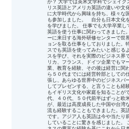
か？ 大学では英米文学科でシェイク
リス英語とアメリカ英語の違いや文
に大学時代から興味を持ち、様々な
も参加しました。 自分も日本文化
を学びました。 仕事でも大学卒業し
英語を使う仕事に関わってきました
ーに来日する海外研修センターで世
ョンを取る仕事をしておりました。
スでも英語を使ってみたいと感じる
スを学び、それを実際のビジネス界
リカ、フランス、ドイツ企業でもマ
業、教育を経験、その後は経営に関わ
ら５０代までには経営幹部としての
張し、あらゆる世界中のビジネスパ
してプレゼンする、と言うことも経
もイギリス文化や家庭を知ることがで
代、４０代、５０代前半はずっと欧
が、最近は高度成長した中国や台湾
流も経験することもできました。英
です。アジア人も英語は今や当たり
していることに驚きを感じました。 
ネスの豊富な経験を基にこれから日