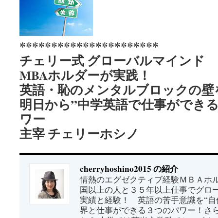
**********************
チェリー式 グローバルマインド
MBAホルダーが実践！
英語・恥のメンタルブロックの壁
明日から”中学英語で仕事ができる
ワー
主宰 チェリーホシノ
cherryhoshino2015 の紹介
情熱のエグゼクティブ経験ＭＢＡホル
国以上の人と３５年以上仕事でグロ
実績と経験！ 英語の苦手意識を“自
界と仕事ができる３つのパワー！さ