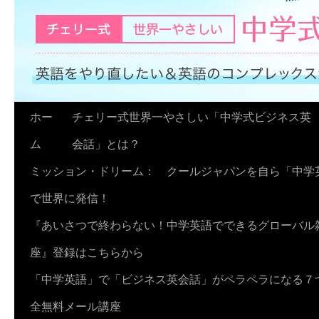
コ
ホー
チェリー式世界一やさしい「中学式ビジネス英
ン
ム
会話」とは？
テ
ミッション・ドリーム： クールジャパンを自ら「中学
ン
で世界に発信！
ツ
『あいさつで終わらない！中学英語でできるグローバル
へ
座』登録はこちらから
ス
「中学英語」で「ビジネス英会話」がペラペラになる７
キ
全無料メール講座