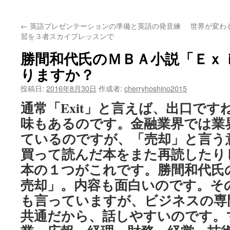
ッ
←
英語プレゼンテーションの準備と英語の発音練
世界が変わ
プ
習を３者スカイプレッスンで
勝間和代氏のＭＢＡ小説「Ｅｘ
りますか？
投稿日:
2016年8月30日
作成者:
cherryhoshino2015
通常「Exit」と言えば、出口ですね
味もあるのです。金融業界では業
ているのですが、「売却」と言う
買って読んだ本をまた再読したり
本の１つがこれです。勝間和代氏のM
売却」。内容も面白いのです。そ
も言っていますが、ビジネスの専
共通だから、話しやすいのです。