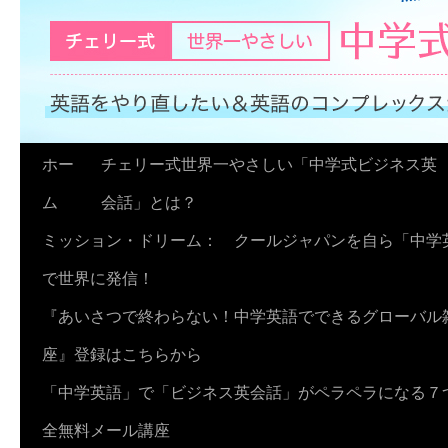
コ
ホー
チェリー式世界一やさしい「中学式ビジネス英
ン
ム
会話」とは？
テ
ミッション・ドリーム： クールジャパンを自ら「中学
ン
で世界に発信！
ツ
『あいさつで終わらない！中学英語でできるグローバル
へ
座』登録はこちらから
ス
「中学英語」で「ビジネス英会話」がペラペラになる７
キ
全無料メール講座