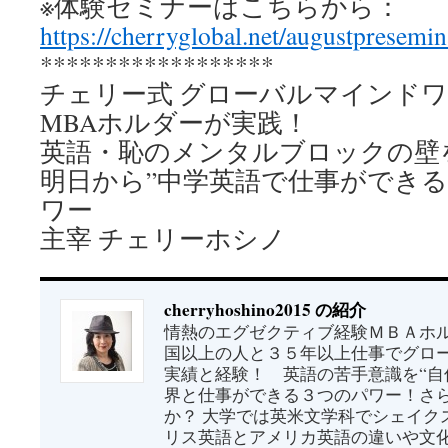
※体験セミナーはこちらから：
https://cherryglobal.net/augustpresemin
******************
チェリー式 グローバルマインド
MBAホルダーが実践！
英語・恥のメンタルブロックの壁
明日から”中学英語で仕事ができる
ワー
主宰 チェリーホシノ
cherryhoshino2015 の紹介
情熱のエグゼクティブ経験ＭＢＡホル
国以上の人と３５年以上仕事でグロ
実績と経験！ 英語の苦手意識を“自
界と仕事ができる３つのパワー！さ
か？ 大学では英米文学科でシェイク
リス英語とアメリカ英語の違いや文