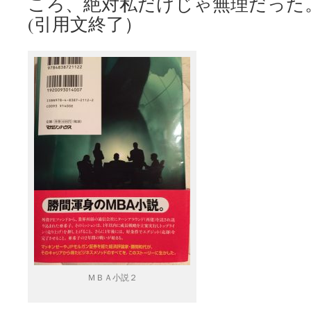
ころ、絶対私だけじゃ無理だっ
(引用文終了）
ＭＢＡ小説２