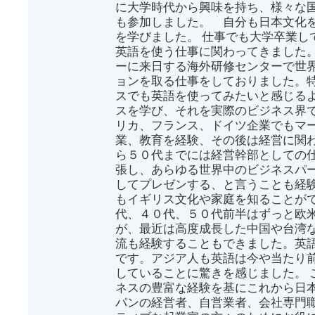
に大学時代から興味を持ち、様々な
も参加しました。 自分も日本文化
を学びました。 仕事でも大学卒業し
英語を使う仕事に関わってきました
ーに来日する海外研修センターで世
ョンを取る仕事をしておりました。
スでも英語を使ってみたいと感じる
スを学び、それを実際のビジネス界
リカ、フランス、ドイツ企業でもマ
業、教育を経験、その後は経営に関わ
ら５０代までには経営幹部としての
張し、あらゆる世界中のビジネスパ
してプレゼンする、と言うことも経
もイギリス文化や家庭を知ることがで
代、４０代、５０代前半はずっと欧
が、最近は高度成長した中国や台湾
流も経験することもできました。英
です。アジア人も英語は今や当たり
していることに驚きを感じました。 
ネスの豊富な経験を基にこれから日
パンの経営者、自営業者、会社専門