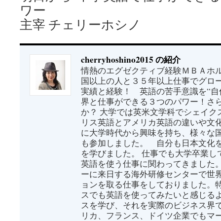
ワー
主宰 チェリーホシノ
cherryhoshino2015 の紹介
情熱のエグゼクティブ経験ＭＢＡホル
国以上の人と３５年以上仕事でグロ
実績と経験！ 英語の苦手意識を“自
界と仕事ができる３つのパワー！さ
か？ 大学では英米文学科でシェイク
リス英語とアメリカ英語の違いや文
に大学時代から興味を持ち、様々な
も参加しました。 自分も日本文化
を学びました。 仕事でも大学卒業し
英語を使う仕事に関わってきました
ーに来日する海外研修センターで世
ョンを取る仕事をしておりました。
スでも英語を使ってみたいと感じる
スを学び、それを実際のビジネス界
リカ、フランス、ドイツ企業でもマ