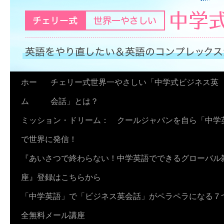
コ
ホー
チェリー式世界一やさしい「中学式ビジネス英
ン
ム
会話」とは？
テ
ミッション・ドリーム： クールジャパンを自ら「中学
ン
で世界に発信！
ツ
『あいさつで終わらない！中学英語でできるグローバル
へ
座』登録はこちらから
ス
「中学英語」で「ビジネス英会話」がペラペラになる７
キ
全無料メール講座