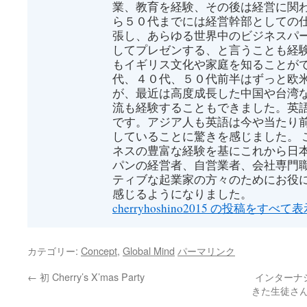
業、教育を経験、その後は経営に関わ
ら５０代までには経営幹部としての
張し、あらゆる世界中のビジネスパ
してプレゼンする、と言うことも経
もイギリス文化や家庭を知ることがで
代、４０代、５０代前半はずっと欧
が、最近は高度成長した中国や台湾
流も経験することもできました。英
です。アジア人も英語は今や当たり
していることに驚きを感じました。 
ネスの豊富な経験を基にこれから日
パンの経営者、自営業者、会社専門
ティブな起業家の方々のためにお役
感じるようになりました。
cherryhoshino2015 の投稿をすべて
カテゴリー:
Concept
,
Global Mind
パーマリンク
←
初 Cherry’s X’mas Party
インターナ
きた生徒さん