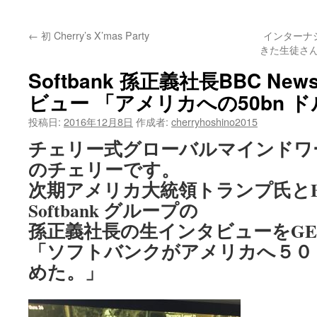
ッ
←
初 Cherry’s X’mas Party
インターナ
プ
きた生徒さん
Softbank 孫正義社長BBC N
ビュー 「アメリカへの50bn 
投稿日:
2016年12月8日
作成者:
cherryhoshino2015
チェリー式グローバルマインドワ
のチェリーです。
次期アメリカ大統領トランプ氏とBusi
Softbank グループの
孫正義社長の生インタビューをGET
「ソフトバンクがアメリカへ５０
めた。」