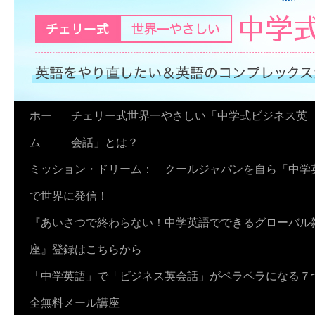
コ
ホー
チェリー式世界一やさしい「中学式ビジネス英
ン
ム
会話」とは？
テ
ミッション・ドリーム： クールジャパンを自ら「中学
ン
で世界に発信！
ツ
『あいさつで終わらない！中学英語でできるグローバル
へ
座』登録はこちらから
ス
「中学英語」で「ビジネス英会話」がペラペラになる７
キ
全無料メール講座