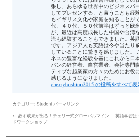
張し、あらゆる世界中のビジネスパ
してプレゼンする、と言うことも経
もイギリス文化や家庭を知ることがで
代、４０代、５０代前半はずっと欧
が、最近は高度成長した中国や台湾
流も経験することもできました。英
です。アジア人も英語は今や当たり
していることに驚きを感じました。 
ネスの豊富な経験を基にこれから日
パンの経営者、自営業者、会社専門
ティブな起業家の方々のためにお役
感じるようになりました。
cherryhoshino2015 の投稿をすべて
カテゴリー:
Student
パーマリンク
←
必ず成果が出る！チェリー式グローバルマイン
英語学習は
ドワークショップ