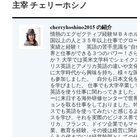
主宰 チェリーホシノ
cherryhoshino2015 の紹介
情熱のエグゼクティブ経験ＭＢＡホル
国以上の人と３５年以上仕事でグロ
実績と経験！ 英語の苦手意識を“自
界と仕事ができる３つのパワー！さ
か？ 大学では英米文学科でシェイク
リス英語とアメリカ英語の違いや文
に大学時代から興味を持ち、様々な
も参加しました。 自分も日本文化
を学びました。 仕事でも大学卒業し
英語を使う仕事に関わってきました
ーに来日する海外研修センターで世
ョンを取る仕事をしておりました。
スでも英語を使ってみたいと感じる
スを学び、それを実際のビジネス界
リカ、フランス、ドイツ企業でもマ
業、教育を経験、その後は経営に関わ
ら５０代までには経営幹部としての