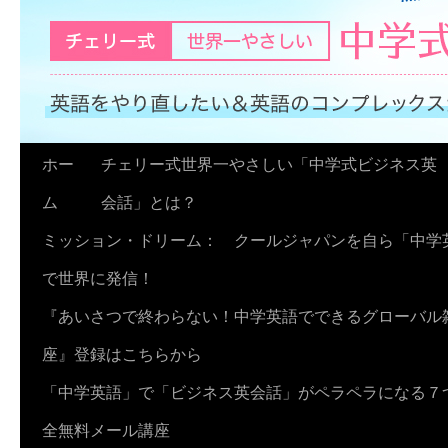
コ
ホー
チェリー式世界一やさしい「中学式ビジネス英
ン
ム
会話」とは？
テ
ミッション・ドリーム： クールジャパンを自ら「中学
ン
で世界に発信！
ツ
『あいさつで終わらない！中学英語でできるグローバル
へ
座』登録はこちらから
ス
「中学英語」で「ビジネス英会話」がペラペラになる７
キ
全無料メール講座