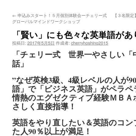
ッ
←
申込みスタート！５月個別体験会ーチェリー式
【３名限定
プ
グローバルマインドワークショップ
「賢い」にも色々な英単語があ
投稿日:
2017年5月5日
作成者:
cherryhoshino2015
「チェリー式 世界一やさしい「
話」
”なぜ英検3級、4級レベルの人が9
語」で「ビジネス英語」がペラペ
情熱のエグゼクティブ経験ＭＢＡ
さしく
直接指導！
英語をやり直したい＆英語のコン
た人
90％以上が満足！