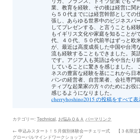
リカ、フランス、ドイツ企業でもマ
業、教育を経験、その後は経営に関わ
ら５０代までには経営幹部としての
張し、あらゆる世界中のビジネスパ
してプレゼンする、と言うことも経
もイギリス文化や家庭を知ることがで
代、４０代、５０代前半はずっと欧
が、最近は高度成長した中国や台湾
流も経験することもできました。英
です。アジア人も英語は今や当たり
していることに驚きを感じました。 
ネスの豊富な経験を基にこれから日
パンの経営者、自営業者、会社専門
ティブな起業家の方々のためにお役
感じるようになりました。
cherryhoshino2015 の投稿をすべて
カテゴリー:
Technical
,
お悩みＱ＆Ａ
パーマリンク
←
申込みスタート！５月個別体験会ーチェリー式
【３名限定
グローバルマインドワークショップ