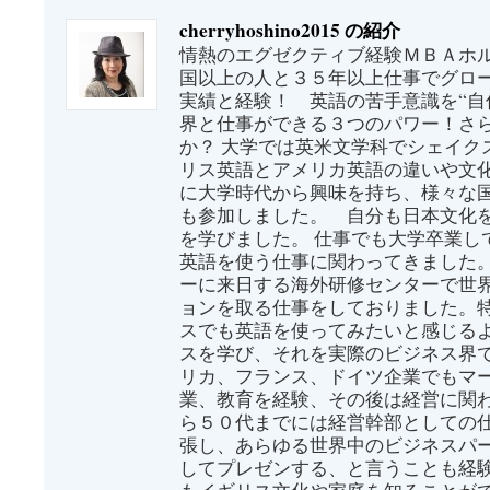
cherryhoshino2015 の紹介
情熱のエグゼクティブ経験ＭＢＡホル
国以上の人と３５年以上仕事でグロ
実績と経験！ 英語の苦手意識を“自
界と仕事ができる３つのパワー！さ
か？ 大学では英米文学科でシェイク
リス英語とアメリカ英語の違いや文
に大学時代から興味を持ち、様々な
も参加しました。 自分も日本文化
を学びました。 仕事でも大学卒業し
英語を使う仕事に関わってきました
ーに来日する海外研修センターで世
ョンを取る仕事をしておりました。
スでも英語を使ってみたいと感じる
スを学び、それを実際のビジネス界
リカ、フランス、ドイツ企業でもマ
業、教育を経験、その後は経営に関わ
ら５０代までには経営幹部としての
張し、あらゆる世界中のビジネスパ
してプレゼンする、と言うことも経