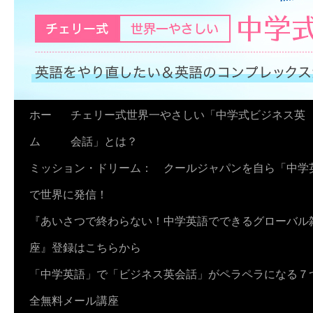
コ
ホー
チェリー式世界一やさしい「中学式ビジネス英
ン
ム
会話」とは？
テ
ミッション・ドリーム： クールジャパンを自ら「中学
ン
で世界に発信！
ツ
『あいさつで終わらない！中学英語でできるグローバル
へ
座』登録はこちらから
ス
「中学英語」で「ビジネス英会話」がペラペラになる７
キ
全無料メール講座