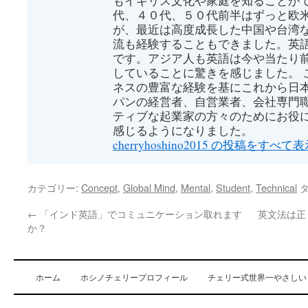
もイギリス文化や家庭を知ることがで
代、４０代、５０代前半はずっと欧
が、最近は高度成長した中国や台湾
流も経験することもできました。英
です。アジア人も英語は今や当たり
していることに驚きを感じました。 
ネスの豊富な経験を基にこれから日
パンの経営者、自営業者、会社専門
ティブな起業家の方々のためにお役
感じるようになりました。
cherryhoshino2015 の投稿をすべて
カテゴリー:
Concept
,
Global Mind
,
Mental
,
Student
,
Technical
タ
←
「インド英語」でコミュニケーション取れます
英文法は正
か？
ホーム
ホシノチェリープロフィール
チェリー式世界一やさしい