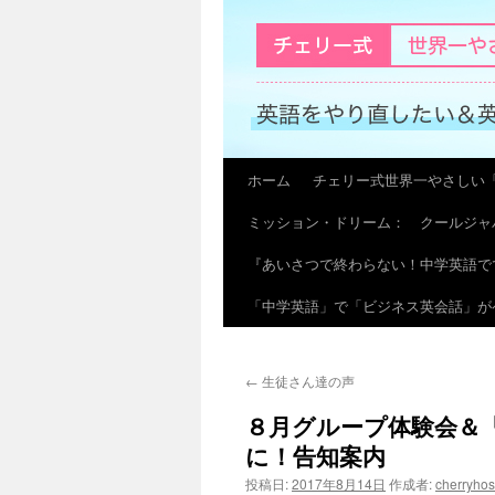
ホーム
チェリー式世界一やさしい
コ
ミッション・ドリーム： クールジャ
ン
『あいさつで終わらない！中学英語で
テ
「中学英語」で「ビジネス英会話」が
ン
ツ
←
生徒さん達の声
へ
８月グループ体験会＆「世
ス
に！告知案内
キ
投稿日:
2017年8月14日
作成者:
cherryho