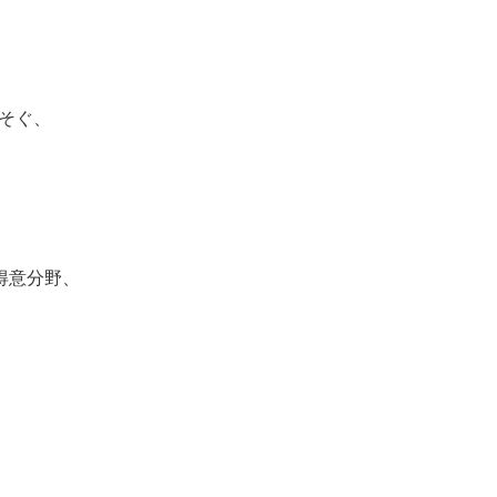
そぐ、
。
得意分野、
。