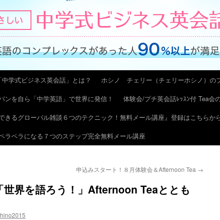
「中学式ビジネス英会話」とは？
ホシノ チェリー（チェリーホシノ）の
パンを自ら「中学英語」で世界に発信！
体験会/プチ英会話ﾚｯｽﾝ付 Tea
できるグローバル雑談６つのテクニック！無料メール講座』登録はこちらか
ペラペラになる７つのステップ完全無料メール講座
申込みスタート！８月体験会＆Afternoon Tea
→
界を語ろう！」Afternoon Teaととも
shino2015