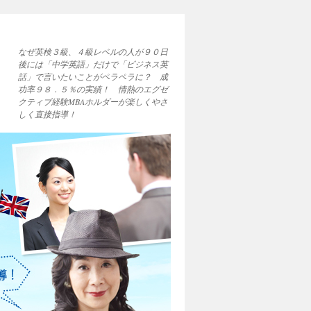
なぜ英検３級、４級レベルの人が９０日
後には「中学英語」だけで「ビジネス英
話」で言いたいことがペラペラに？ 成
功率９８．５％の実績！ 情熱のエグゼ
クティブ経験MBAホルダーが楽しくやさ
しく直接指導！