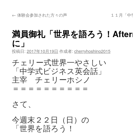
ッ
←
体験会参加された方々の声
１１月「中
プ
満員御礼「世界を語ろう！Aftern
に」
投稿日:
2017年10月19日
作成者:
cherryhoshino2015
チェリー式世界一やさしい
「中学式ビジネス英会話」
主宰 チェリーホシノ
＝＝＝＝＝＝＝＝＝＝
さて、
今週末２２日（日）の
「世界を語ろう！