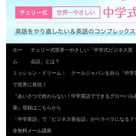
コ
ホー
チェリー式世界一やさしい「中学式ビジネス英
ン
ム
会話」とは？
テ
ミッション・ドリーム： クールジャパンを自ら「中学
ン
で世界に発信！
ツ
『あいさつで終わらない！中学英語でできるグローバル
へ
座』登録はこちらから
ス
「中学英語」で「ビジネス英会話」がペラペラになる７
キ
全無料メール講座