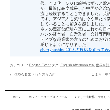
代、４０代、５０代前半はずっと欧
が、最近は高度成長した中国や台湾
流も経験することもできました。英
です。アジア人も英語は今や当たり
していることに驚きを感じました。 
ネスの豊富な経験を基にこれから日
パンの経営者、自営業者、会社専門
ティブな起業家の方々のためにお役
感じるようになりました。
cherryhoshino2015 の投稿をすべて
カテゴリー:
English Event
タグ:
English afternoon tea
,
世界を語
←
体験会参加された方々の声
１１月「中
ホーム
ホシノチェリープロフィール
チェリー式世界一やさしい
Copyright©世界一やさしいグロ