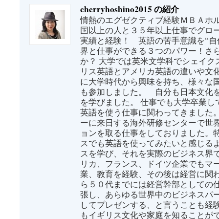
cherryhoshino2015 の紹介
情熱のエグゼクティブ経験ＭＢＡホル
国以上の人と３５年以上仕事でグロ
実績と経験！ 英語の苦手意識を“自
界と仕事ができる３つのパワー！さ
か？ 大学では英米文学科でシェイク
リス英語とアメリカ英語の違いや文
に大学時代から興味を持ち、様々な
も参加しました。 自分も日本文化
を学びました。 仕事でも大学卒業し
英語を使う仕事に関わってきました
ーに来日する海外研修センターで世
ョンを取る仕事をしておりました。
スでも英語を使ってみたいと感じる
スを学び、それを実際のビジネス界
リカ、フランス、ドイツ企業でもマ
業、教育を経験、その後は経営に関わ
ら５０代までには経営幹部としての
張し、あらゆる世界中のビジネスパ
してプレゼンする、と言うことも経
もイギリス文化や家庭を知ることがで