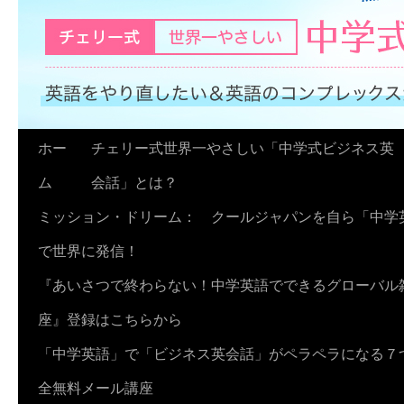
コ
ホー
チェリー式世界一やさしい「中学式ビジネス英
ン
ム
会話」とは？
テ
ミッション・ドリーム： クールジャパンを自ら「中学
ン
で世界に発信！
ツ
『あいさつで終わらない！中学英語でできるグローバル
へ
座』登録はこちらから
ス
「中学英語」で「ビジネス英会話」がペラペラになる７
キ
全無料メール講座