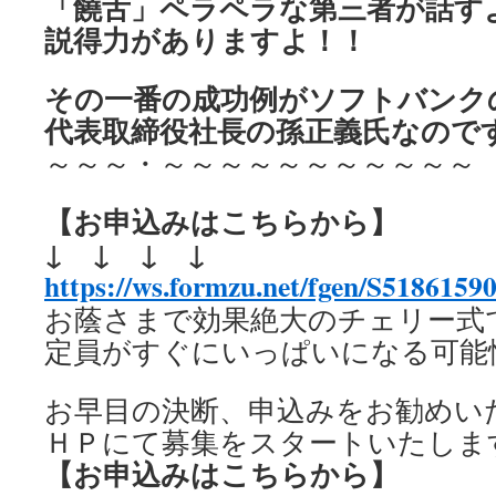
「饒舌」ペラペラな
第三者が話す
説得力がありますよ！！
その一番の成功例が
ソフトバンク
代表取締役社長の
孫正義氏なので
～～～・～～～～～～～～～～～
【お申込みはこちらから】
↓ ↓ ↓ ↓
https://ws.formzu.net/fgen/S51861590
お蔭さまで効果絶大のチェリー式
定員がすぐにいっぱいになる可能
お早目の決断、申込みをお勧めい
ＨＰにて募集をスタートいたしま
【お申込みはこちらから】