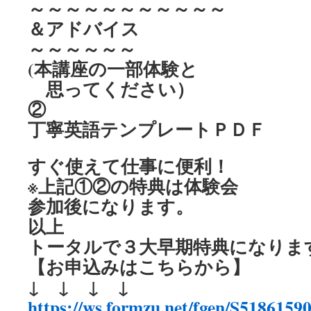
～～～～～～～～～～～
＆アドバイス
～～～～～～
(本講座の一部体験と
思ってください）
②
丁寧英語テンプレートＰＤＦ
すぐ使えて仕事に便利！
※上記①②の特典は体験会
参加後になります。
以上
トータルで３大早期特典になりま
【お申込みはこちらから】
↓ ↓ ↓ ↓
https://ws.formzu.net/fgen/S51861590