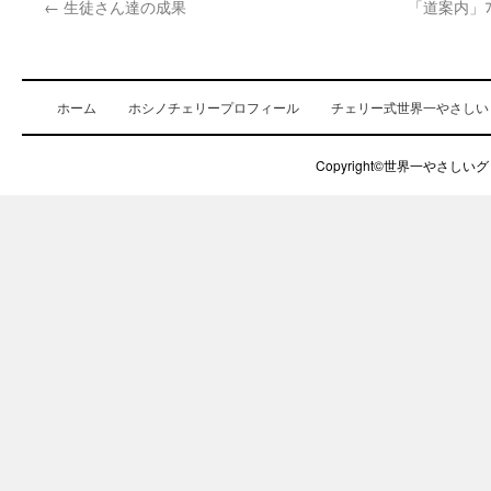
←
生徒さん達の成果
「道案内」ﾌﾟ
ホーム
ホシノチェリープロフィール
チェリー式世界一やさしい
Copyright©世界一やさしいグロ