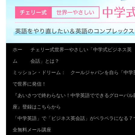
コ
ホー
チェリー式世界一やさしい「中学式ビジネス英
ン
ム
会話」とは？
テ
ミッション・ドリーム： クールジャパンを自ら「中学
ン
で世界に発信！
ツ
『あいさつで終わらない！中学英語でできるグローバル
へ
座』登録はこちらから
ス
「中学英語」で「ビジネス英会話」がペラペラになる７
キ
全無料メール講座