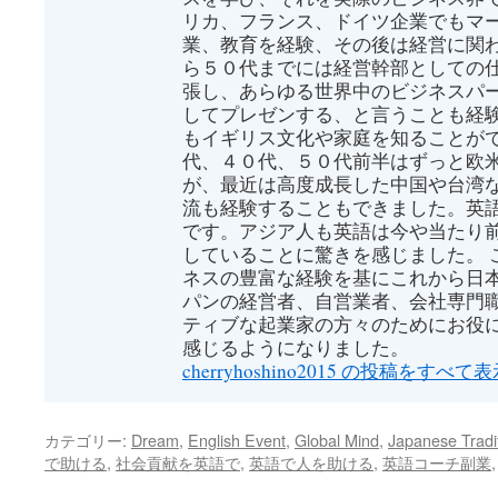
リカ、フランス、ドイツ企業でもマ
業、教育を経験、その後は経営に関わ
ら５０代までには経営幹部としての
張し、あらゆる世界中のビジネスパ
してプレゼンする、と言うことも経
もイギリス文化や家庭を知ることがで
代、４０代、５０代前半はずっと欧
が、最近は高度成長した中国や台湾
流も経験することもできました。英
です。アジア人も英語は今や当たり
していることに驚きを感じました。 
ネスの豊富な経験を基にこれから日
パンの経営者、自営業者、会社専門
ティブな起業家の方々のためにお役
感じるようになりました。
cherryhoshino2015 の投稿をすべて
カテゴリー:
Dream
,
English Event
,
Global Mind
,
Japanese Tradi
で助ける
,
社会貢献を英語で
,
英語で人を助ける
,
英語コーチ副業