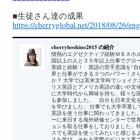
■生徒さん達の成果
https://cherryglobal.net/2018/
08/26/engl
cherryhoshino2015 の紹介
情熱のエグゼクティブ経験ＭＢＡホル
国以上の人と３５年以上仕事でグロ
実績と経験！ 英語の苦手意識を“自
界と仕事ができる３つのパワー！さ
か？ 大学では英米文学科でシェイク
リス英語とアメリカ英語の違いや文
に大学時代から興味を持ち、様々な
も参加しました。 自分も日本文化
を学びました。 仕事でも大学卒業し
英語を使う仕事に関わってきました
ーに来日する海外研修センターで世
ョンを取る仕事をしておりました。
スでも英語を使ってみたいと感じる
スを学び、それを実際のビジネス界