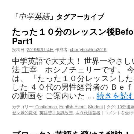
ッ
中学英語
「
」タグアーカイブ
プ
たった１０分のレッスン後Befor
Part1
投稿日:
2019年3月4日
作成者:
cherryhoshino2015
中学英語で大丈夫！ 世界一やさ
法 主宰 ホシノチェリーです。 
は、 「たった１０分レッスンした
した ４０代の男性経営者の Ｂｅ
の動画を ご案内いた …
続きを読
カテゴリー:
Confidence
,
English Event
,
Student
|
タグ:
10分後
た
ゼン劇的変化
,
英語苦手意識改善
,
４０代経営者
|
コメントを受け
っ
た
１