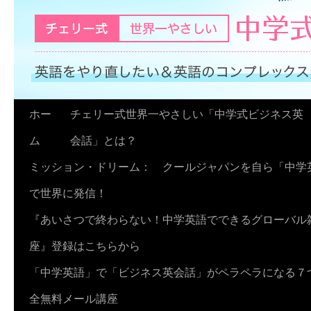
コ
ホー
チェリー式世界一やさしい「中学式ビジネス英
ン
ム
会話」とは？
テ
ミッション・ドリーム： クールジャパンを自ら「中学
ン
で世界に発信！
ツ
『あいさつで終わらない！中学英語でできるグローバル
へ
座』登録はこちらから
ス
「中学英語」で「ビジネス英会話」がペラペラになる７
キ
全無料メール講座