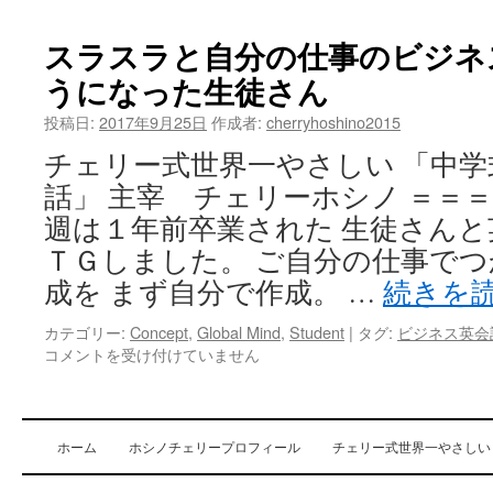
y
d
スラスラと自分の仕事のビジネ
y
うになった生徒さん
st
h
投稿日:
2017年9月25日
作成者:
cherryhoshino2015
t
li
チェリー式世界一やさしい 「中
y
話」 主宰 チェリーホシノ ＝＝＝
li
週は１年前卒業された 生徒さんと
ＴＧしました。 ご自分の仕事でつ
成を まず自分で作成。 …
続きを
カテゴリー:
Concept
,
Global Mind
,
Student
|
タグ:
ビジネス英会
コメントを受け付けていません
ホーム
ホシノチェリープロフィール
チェリー式世界一やさしい