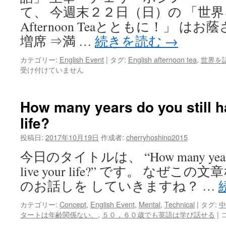
て、 今週末２２日（日）の 「世
Afternoon Teaとともに！」 は
増席 ⇒満 …
続きを読む
→
カテゴリー:
English Event
|
タグ:
English afternoon tea
,
世界を
受け付けていません
How many years do you still ha
life?
投稿日:
2017年10月19日
作成者:
cherryhoshino2015
今日のタイトルは、 “How many years do y
live your life?” です。 なぜ
のお話しを していきますね？ …
カテゴリー:
Concept
,
English Event
,
Mental
,
Technical
|
タグ:
中
H
タートは年齢関係ない、
,
５０，６０歳でも英語は学び話せる
|
m