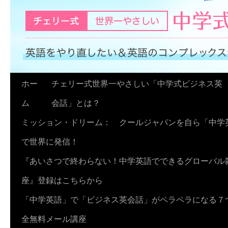
コ
ホー
チェリー式世界一やさしい「中学式ビジネス英
ン
ム
会話」とは？
テ
ミッション・ドリーム： クールジャパンを自ら「中学
ン
で世界に発信！
ツ
『あいさつで終わらない！中学英語でできるグローバル
へ
座』登録はこちらから
ス
「中学英語」で「ビジネス英会話」がペラペラになる７
キ
全無料メール講座