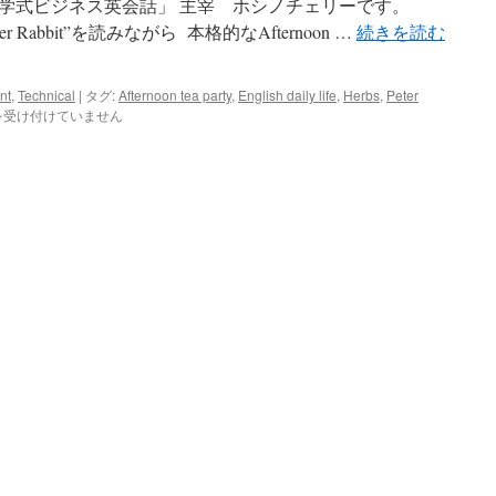
学式ビジネス英会話」 主宰 ホシノチェリーです。
Peter Rabbit”を読みながら 本格的なAfternoon …
続きを読む
nt
,
Technical
|
タグ:
Afternoon tea party
,
English daily life
,
Herbs
,
Peter
を受け付けていません