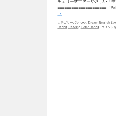
チェリー式世界一やさしい「中
ッ
===================== “
→
プ
カテゴリー:
Concept
,
Dream
,
English Eve
Peter
Rabbit
,
Reading Peter Rabbit
|
コメント
Rabbit
を
読
み
な
が
ら、
Afternoon
Tea
も
楽
し
む
会！
は