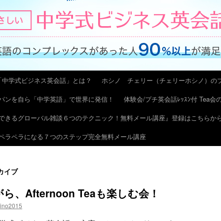
「中学式ビジネス英会話」とは？
ホシノ チェリー（チェリーホシノ）の
パンを自ら「中学英語」で世界に発信！
体験会/プチ英会話ﾚｯｽﾝ付 Tea
できるグローバル雑談６つのテクニック！無料メール講座』登録はこちらか
ペラペラになる７つのステップ完全無料メール講座
カイブ
ながら、Afternoon Teaも楽しむ会！
hino2015