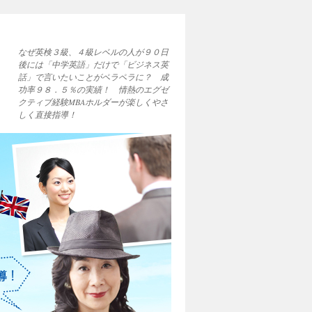
なぜ英検３級、４級レベルの人が９０日
後には「中学英語」だけで「ビジネス英
話」で言いたいことがペラペラに？ 成
功率９８．５％の実績！ 情熱のエグゼ
クティブ経験MBAホルダーが楽しくやさ
しく直接指導！