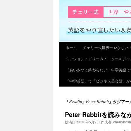
ホーム
チェリー式世界一やさしい
コ
ミッション・ドリーム： クールジャ
ン
『あいさつで終わらない！中学英語で
テ
「中学英語」で「ビジネス英会話」が
ン
ツ
Reading Peter Rabbit
「
」タグアー
へ
Peter Rabbitを読み
ス
投稿日:
2018年5月9日
作成者:
cherryhos
キ