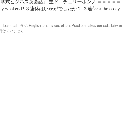
中学式ビジネス英会話」 主宰 チェリーホシノ ＝＝＝＝＝
e-day weekend? ３連休はいかがでしたか？ ３連休: a three-day
l
,
Technical
|
タグ:
English tea
,
my cup of tea
,
Practice makes perfect.
,
Taiwan
付けていません