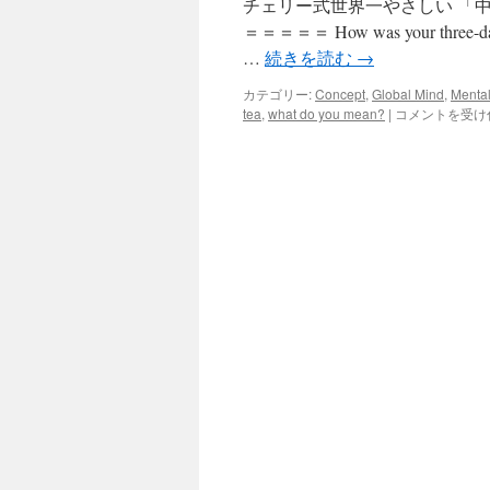
チェリー式世界一やさしい 「
ッ
＝＝＝＝＝ How was your thre
…
続きを読む
→
プ
カテゴリー:
Concept
,
Global Mind
,
Menta
My
tea
,
what do you mean?
|
コメントを受け
Cup
of
Tea；
Do
you
know
the
meaning?
は