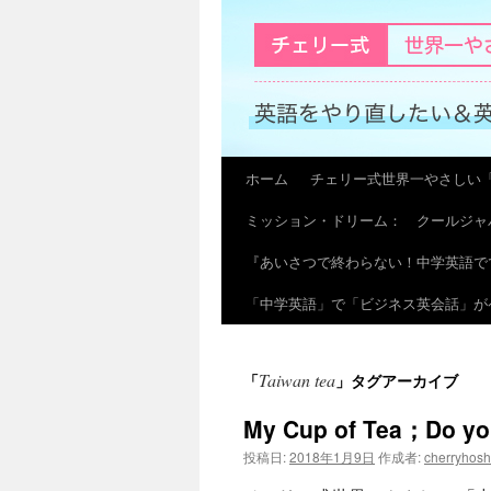
ホーム
チェリー式世界一やさしい
コ
ミッション・ドリーム： クールジャ
ン
『あいさつで終わらない！中学英語で
テ
「中学英語」で「ビジネス英会話」が
ン
ツ
Taiwan tea
「
」タグアーカイブ
へ
My Cup of Tea；Do yo
ス
投稿日:
2018年1月9日
作成者:
cherryhos
キ