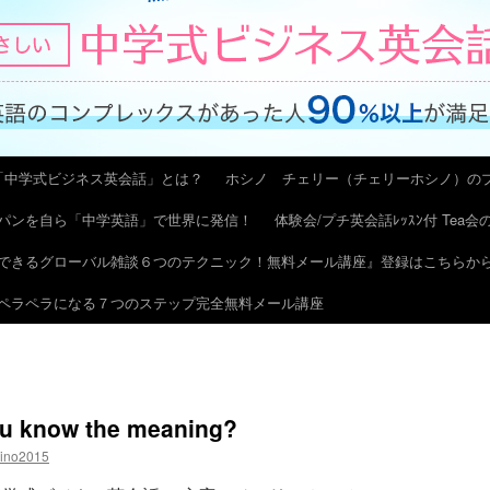
「中学式ビジネス英会話」とは？
ホシノ チェリー（チェリーホシノ）の
パンを自ら「中学英語」で世界に発信！
体験会/プチ英会話ﾚｯｽﾝ付 Tea
できるグローバル雑談６つのテクニック！無料メール講座』登録はこちらか
ペラペラになる７つのステップ完全無料メール講座
u know the meaning?
hino2015