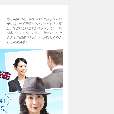
なぜ英検３級、４級レベルの人が９０日
後には「中学英語」だけで「ビジネス英
話」で言いたいことがペラペラに？ 成
功率９８．５％の実績！ 情熱のエグゼ
クティブ経験MBAホルダーが楽しくやさ
しく直接指導！