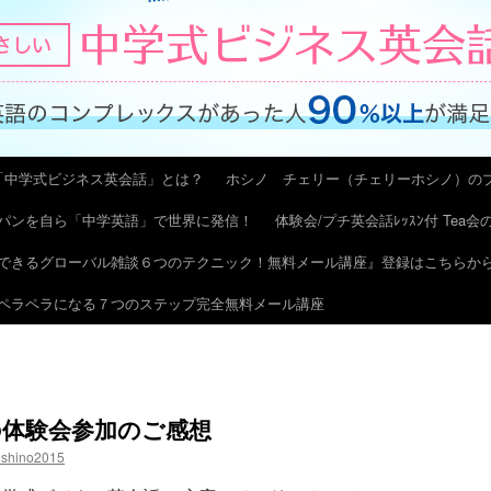
「中学式ビジネス英会話」とは？
ホシノ チェリー（チェリーホシノ）の
パンを自ら「中学英語」で世界に発信！
体験会/プチ英会話ﾚｯｽﾝ付 Tea
できるグローバル雑談６つのテクニック！無料メール講座』登録はこちらか
ペラペラになる７つのステップ完全無料メール講座
方の体験会参加のご感想
oshino2015