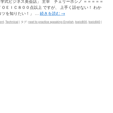
中学式ビジネス英会話」 主宰 チェリーホシノ ＝＝＝＝＝
ＴＯＥＩＣ８００点以上 ですが、 上手く話せない！ わか
コツを知りたい！」 …
続きを読む
→
TOEIC8
ent
,
Technical
|
タグ:
neet to practice speaking English
,
toeic800
,
toeic840
|
点
以
上
の
方
の
体
験
会
参
加
の
ご
感
想
は