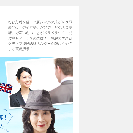
なぜ英検３級、４級レベルの人が９０日
後には「中学英語」だけで「ビジネス英
話」で言いたいことがペラペラに？ 成
功率９８．５％の実績！ 情熱のエグゼ
クティブ経験MBAホルダーが楽しくやさ
しく直接指導！