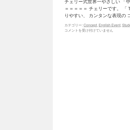
チェリー式世界一やさしい 「
ッ
＝＝＝＝＝ チェリーです。 「
りやすい、 カンタンな表現の 
プ
カテゴリー:
Concept
,
English Event
,
Stud
コメントを受け付けていません