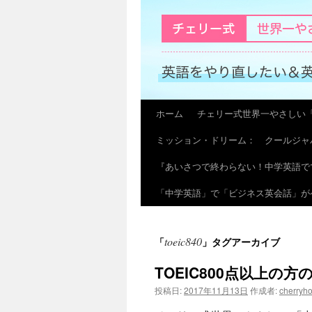
ホーム
チェリー式世界一やさしい
コ
ミッション・ドリーム： クールジャ
ン
『あいさつで終わらない！中学英語で
テ
「中学英語」で「ビジネス英会話」が
ン
ツ
toeic840
「
」タグアーカイブ
へ
TOEIC800点以上の
ス
投稿日:
2017年11月13日
作成者:
cherryh
キ