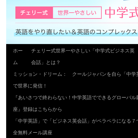
コ
ホー
チェリー式世界一やさしい「中学式ビジネス英
ン
ム
会話」とは？
テ
ミッション・ドリーム： クールジャパンを自ら「中学
ン
で世界に発信！
ツ
『あいさつで終わらない！中学英語でできるグローバル
へ
座』登録はこちらから
ス
「中学英語」で「ビジネス英会話」がペラペラになる７
キ
全無料メール講座