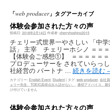
ッ
web producer
「
」タグアーカイブ
プ
体験会参加された方々の声
投稿日:
2018年2月14日
作成者:
cherryhoshino2015
チェリー式世界一やさしい 「中
話」 主宰 チェリーホシノ ＝＝
【体験会ご感想①】 ＝＝＝＝＝＝＝
プロデューサーを されていらっし
社経営の パートナ …
続きを読む
カテゴリー:
English Event
,
Student
|
タグ:
web producer
,
会社員
ェリー先生、TOEIC高得点出も話せない、
,
適切アドバイス、親
け付けていません
体験会参加された方々の声