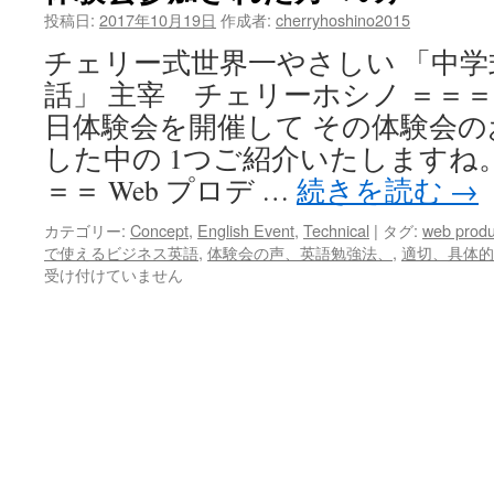
投稿日:
2017年10月19日
作成者:
cherryhoshino2015
チェリー式世界一やさしい 「中
話」 主宰 チェリーホシノ ＝＝＝
日体験会を開催して その体験会の
した中の 1つご紹介いたしますね
＝＝ Web プロデ …
続きを読む
→
カテゴリー:
Concept
,
English Event
,
Technical
|
タグ:
web produ
で使えるビジネス英語
,
体験会の声、英語勉強法、
,
適切、具体的
受け付けていません