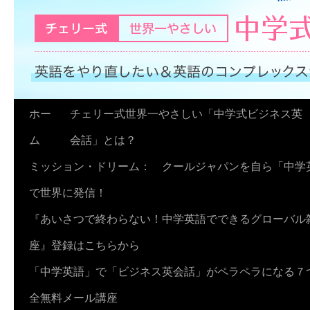
コ
ホー
チェリー式世界一やさしい「中学式ビジネス英
ン
ム
会話」とは？
テ
ミッション・ドリーム： クールジャパンを自ら「中学
ン
で世界に発信！
ツ
『あいさつで終わらない！中学英語でできるグローバル
へ
座』登録はこちらから
ス
「中学英語」で「ビジネス英会話」がペラペラになる７
キ
全無料メール講座