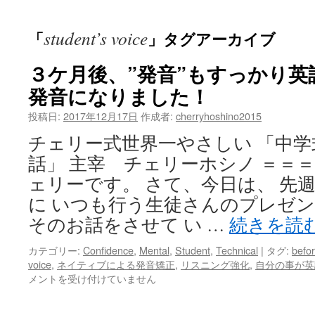
ッ
student’s voice
「
」タグアーカイブ
プ
３ケ月後、”発音”もすっかり
発音になりました！
投稿日:
2017年12月17日
作成者:
cherryhoshino2015
チェリー式世界一やさしい 「中
話」 主宰 チェリーホシノ ＝＝＝
ェリーです。 さて、今日は、 先
に いつも行う生徒さんのプレゼン
そのお話をさせて い …
続きを読
カテゴリー:
Confidence
,
Mental
,
Student
,
Technical
|
タグ:
befor
voice
,
ネイティブによる発音矯正
,
リスニング強化
,
自分の事が英
メントを受け付けていません