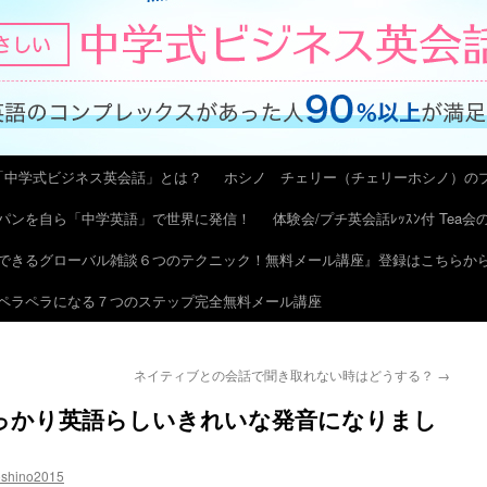
「中学式ビジネス英会話」とは？
ホシノ チェリー（チェリーホシノ）の
パンを自ら「中学英語」で世界に発信！
体験会/プチ英会話ﾚｯｽﾝ付 Tea
できるグローバル雑談６つのテクニック！無料メール講座』登録はこちらか
ペラペラになる７つのステップ完全無料メール講座
ネイティブとの会話で聞き取れない時はどうする？
→
すっかり英語らしいきれいな発音になりまし
oshino2015