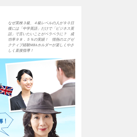
なぜ英検３級、４級レベルの人が９０日
後には「中学英語」だけで「ビジネス英
話」で言いたいことがペラペラに？ 成
功率９８．５％の実績！ 情熱のエグゼ
クティブ経験MBAホルダーが楽しくやさ
しく直接指導！