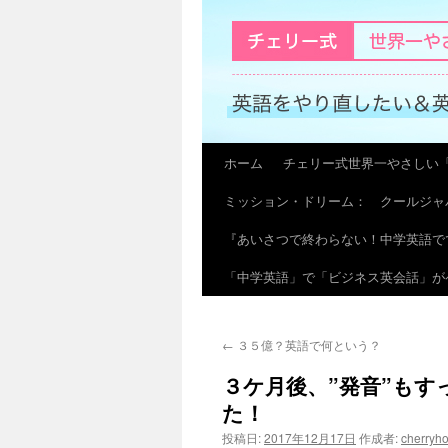
ホーム
チェリー式世界一やさしい
コ
ミッション・ドリーム： クールジャ
ン
『あいさつで終わらない！中学英語で
テ
「中学英語」で「ビジネス英会話」が
ン
ツ
←
３５億？英語で何という？
へ
３ケ月後、”発音”も
ス
た！
キ
投稿日:
2017年12月17日
作成者:
cherryh