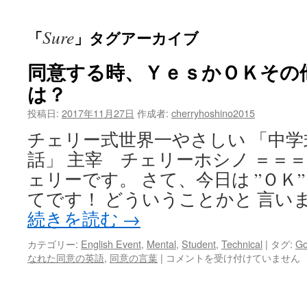
ッ
Sure
「
」タグアーカイブ
プ
同意する時、ＹｅｓかＯＫその
は？
投稿日:
2017年11月27日
作成者:
cherryhoshino2015
チェリー式世界一やさしい 「中
話」 主宰 チェリーホシノ ＝＝＝
ェリーです。 さて、今日は ”ＯＫ” o
てです！ どういうことかと 言いま
続きを読む
→
カテゴリー:
English Event
,
Mental
,
Student
,
Technical
|
タグ:
Got
同
なれた同意の英語
,
同意の言葉
|
コメントを受け付けていません
意
す
る