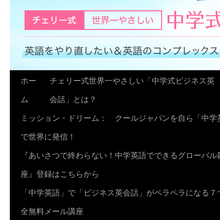
コ
ホー
チェリー式世界一やさしい「中学式ビジネス英
ン
ム
会話」とは？
テ
ミッション・ドリーム： クールジャパンを自ら「中学
ン
で世界に発信！
ツ
『あいさつで終わらない！中学英語でできるグローバル
へ
座』登録はこちらから
ス
「中学英語」で「ビジネス英会話」がペラペラになる７
キ
全無料メール講座