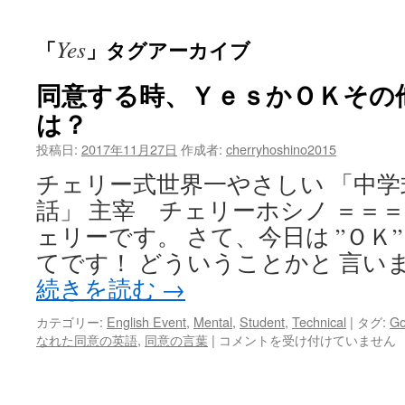
ッ
Yes
「
」タグアーカイブ
プ
同意する時、ＹｅｓかＯＫその
は？
投稿日:
2017年11月27日
作成者:
cherryhoshino2015
チェリー式世界一やさしい 「中
話」 主宰 チェリーホシノ ＝＝＝
ェリーです。 さて、今日は ”ＯＫ” o
てです！ どういうことかと 言いま
続きを読む
→
カテゴリー:
English Event
,
Mental
,
Student
,
Technical
|
タグ:
Got
同
なれた同意の英語
,
同意の言葉
|
コメントを受け付けていません
意
す
る